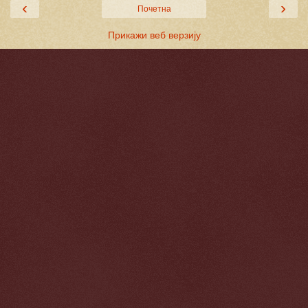
‹
›
Почетна
Прикажи веб верзију