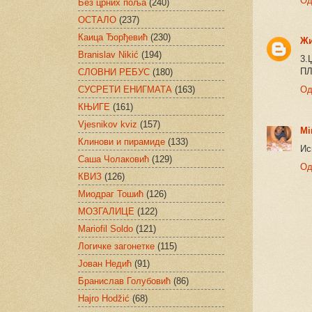
Од
Без црних поља
(240)
ОСТАЛО
(237)
Каица Ђорђевић
(230)
Ж
Branislav Nikić
(194)
3.
ПЛ
СЛОВНИ РЕБУС
(180)
СУСРЕТИ ЕНИГМАТА
(163)
Од
КЊИГЕ
(161)
Vjesnikov kviz
(157)
Mi
Клинови и пирамиде
(133)
Ис
Саша Чолаковић
(129)
Од
КВИЗ
(126)
Миодраг Тошић
(126)
МОЗГАЛИЦЕ
(122)
Mariofil Soldo
(121)
Логичке загонетке
(115)
Јован Недић
(91)
Бранислав Голубовић
(86)
Hajro Hodžić
(68)