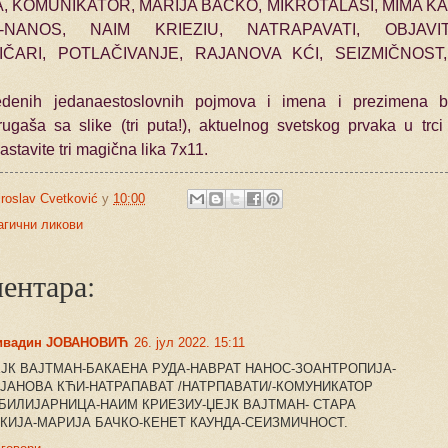
, KOMUNIKATOR, MARIJA BAČKO, MIKROTALASI, MIMA KA
-NANOS, NAIM KRIEZIU, NATRАPAVATI, OBJAVI
IČARI, POTLAČIVANJE, RAJANOVA KĆI, SEIZMIČNOST
denih jedanaestoslovnih pojmova i imena i prezimena br
rugaša sa slike (tri puta!), aktuelnog svetskog prvaka u trc
astavite tri magična lika 7x11.
roslav Cvetković
у
10:00
гични ликови
ментара:
ивадин ЈОВАНОВИЋ
26. јул 2022. 15:11
ЈК ВАЈТМАН-БАКАЕНА РУДА-НАВРАТ НАНОС-ЗОАНТРОПИЈА-
ЈАНОВА КЋИ-НАТРАПАВАТ /НАТРПАВАТИ/-КОМУНИКАТОР
 БИЛИЈАРНИЦА-НАИМ КРИЕЗИУ-ЏЕЈК ВАЈТМАН- СТАРА
КИЈА-МАРИЈА БАЧКО-КЕНЕТ КАУНДА-СЕИЗМИЧНОСТ.