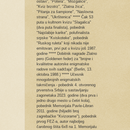
ostavi", "Potera", "Mozgalice",
"Kviz brzotrz", "Zlatna žica",
"Pitanja za šampione", "Naslovna
strana", "Ukrštenica" ***** Čak 53
puta u kultnom kvizu "Slagalica"
(dva puta finalista), pobednik
"Najslabije karike", polufinalista
srpske "Kviskoteke", pobednik
"Ruskog ruleta" koji nikada nije
emitovan, prvi put u kvizu još 1987.
godine ***** Dobitnik nagrade Zlatno
pero (Goldenen feder) za "brojne i
kvalitetne autorske enigmatske
radove svih sadržaja" (Berlin, 13.
oktobra 1988.) ***** Učesnik
mnogobrojnih enigmatskih
takmičenja - pobednik 4. otvorenog
prvenstva Srbije u sastavljanju
zagonetaka 2023. godine (dva prva i
jedno drugo mesto u četiri kola),
pobednik Memorijala Pavle-Libran
2011. godine (hiljaditi broj
zagrebačke "Kvizorame"), pobednik
prvog FEZ-a, autor najboljeg
čarobnog štita 6x8 na 1. Memorijalu