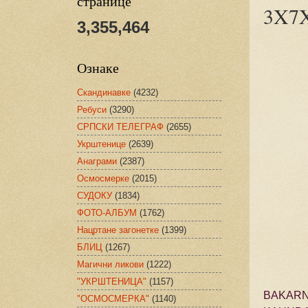
странице
3X7
3,355,464
Ознаке
Скандинавке
(4232)
Ребуси
(3290)
СРПСКИ ТЕЛЕГРАФ
(2655)
Укрштенице
(2639)
Анаграми
(2387)
Осмосмерке
(2015)
СУДОКУ
(1834)
ФОТО-АЛБУМ
(1762)
Нацртане загонетке
(1399)
БЛИЦ
(1267)
Магични ликови
(1222)
"УКРШТЕНИЦА"
(1157)
BAKARN
"ОСМОСМЕРКА"
(1140)