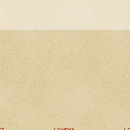
ст
Почетна
Ст