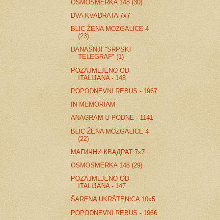
OSMOSMERKA 148 (30)
DVA KVADRATA 7x7
BLIC ŽENA MOZGALICE 4
(23)
DANAŠNJI "SRPSKI
TELEGRAF" (1)
POZAJMLJENO OD
ITALIJANA - 148
POPODNEVNI REBUS - 1967
IN MEMORIAM
ANAGRAM U PODNE - 1141
BLIC ŽENA MOZGALICE 4
(22)
МАГИЧНИ КВАДРАТ 7х7
OSMOSMERKA 148 (29)
POZAJMLJENO OD
ITALIJANA - 147
ŠARENA UKRŠTENICA 10x5
POPODNEVNI REBUS - 1966