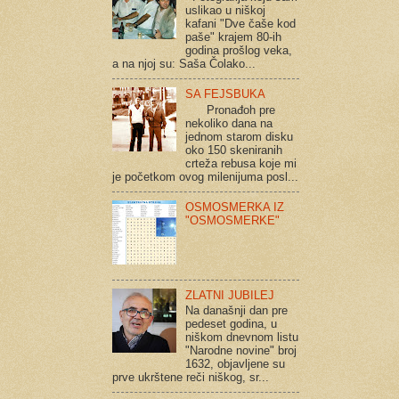
uslikao u niškoj
kafani "Dve čaše kod
paše" krajem 80-ih
godina prošlog veka,
a na njoj su: Saša Čolako...
SA FEJSBUKA
Pronađoh pre
nekoliko dana na
jednom starom disku
oko 150 skeniranih
crteža rebusa koje mi
je početkom ovog milenijuma posl...
OSMOSMERKA IZ
"OSMOSMERKE"
ZLATNI JUBILEJ
Na današnji dan pre
pedeset godina, u
niškom dnevnom listu
"Narodne novine" broj
1632, objavljene su
prve ukrštene reči niškog, sr...