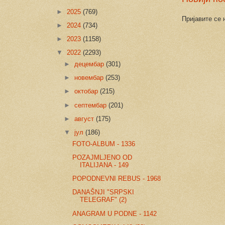
►
2025
(769)
Пријавите се 
►
2024
(734)
►
2023
(1158)
▼
2022
(2293)
►
децембар
(301)
►
новембар
(253)
►
октобар
(215)
►
септембар
(201)
►
август
(175)
▼
јул
(186)
FOTO-ALBUM - 1336
POZAJMLJENO OD
ITALIJANA - 149
POPODNEVNI REBUS - 1968
DANAŠNJI "SRPSKI
TELEGRAF" (2)
ANAGRAM U PODNE - 1142