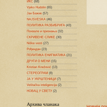
ИКС
(68)
Vjeko Hudolin
(65)
Јан Бажик
(57)
NAJSVESKA
(46)
ПОЛИТИКА РАЗБИБРИГА
(43)
Похвале и признања
(32)
СКРИВЕНЕ СЛИКЕ
(30)
Niške vesti
(27)
Рођендан
(23)
ПОЛИТИКА ЕНИГМАТИКА
(21)
ДРУГИ О МЕНИ
(15)
Kristian Knežević
(13)
СТЕРЕОГРАМ
(8)
ЈА У УКРШТЕНИЦИ
(7)
Veštačka inteligencija
(2)
НОВАЦ У СВЕТУ
(2)
Архива чланака
Новији по