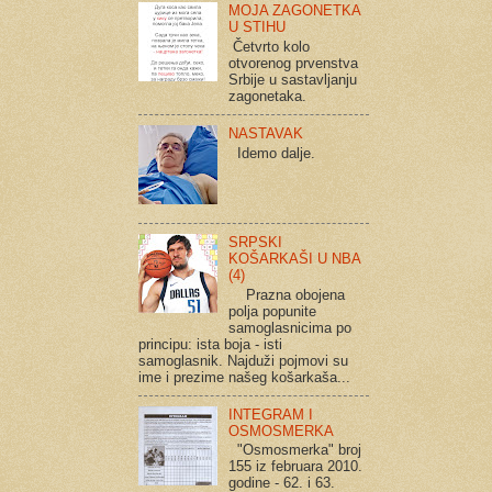
MOJA ZAGONETKA
U STIHU
Četvrto kolo
otvorenog prvenstva
Srbije u sastavljanju
zagonetaka.
NASTAVAK
Idemo dalje.
SRPSKI
KOŠARKAŠI U NBA
(4)
Prazna obojena
polja popunite
samoglasnicima po
principu: ista boja - isti
samoglasnik. Najduži pojmovi su
ime i prezime našeg košarkaša...
INTEGRAM I
OSMOSMERKA
"Osmosmerka" broj
155 iz februara 2010.
godine - 62. i 63.