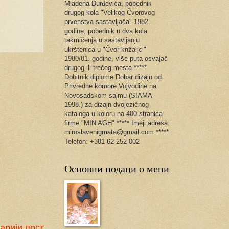
Mladena Đurđevića, pobednik
drugog kola "Velikog Čvorovog
prvenstva sastavljača" 1982.
godine, pobednik u dva kola
takmičenja u sastavljanju
ukrštenica u "Čvor križaljci"
1980/81. godine, više puta osvajač
drugog ili trećeg mesta *****
Dobitnik diplome Dobar dizajn od
Privredne komore Vojvodine na
Novosadskom sajmu (SIAMA
1998.) za dizajn dvojezičnog
kataloga u koloru na 400 stranica
firme "MIN AGH" ***** Imejl adresa:
miroslavenigmata@gmail.com *****
Telefon: +381 62 252 002
Основни подаци о мени
арији пост