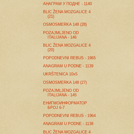
АНАГРАМ У ПОДНЕ - 1140
BLIC ŽENA MOZGALICE 4
(21)
OSMOSMERKA 148 (28)
POZAJMLJENO OD
ITALIJANA - 146
BLIC ŽENA MOZGALICE 4
(20)
POPODNEVNI REBUS - 1965
ANAGRAM U PODNE - 1139
UKRŠTENICA 10x5
OSMOSMERKA 148 (27)
POZAJMLJENO OD
ITALIJANA - 145
ЕНИГМОИНФОРМАТОР
БРОЈ 6-7
POPODNEVNI REBUS - 1964
ANAGRAM U PODNE - 1138
BLIC ŽENA MOZGALICE 4