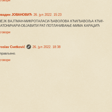
говори
ивадин ЈОВАНОВИЋ
26. јул 2022. 15:23
ЏЕЈК ВАЈТМАН-МИКРОТАЛАСИ-ЂАВОЛОВА КЋИ/ЂАВОЉА КЋИ/-
АТОНИЧАРИ-ОБЈАВИТИ РАТ-ПОТЛАЧИВАЊЕ-МИМА КАРАЏИЋ
говори
roslav Cvetković
26. јул 2022. 18:38
прављено.
говори