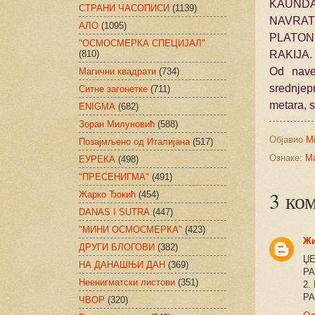
KAUNDA
СТРАНИ ЧАСОПИСИ
(1139)
NAVRAT
АЛО
(1095)
PLATON
"ОСМОСМЕРКА СПЕЦИЈАЛ"
(810)
RAKIJA.
Od nave
Магични квадрати
(734)
srednjep
Ситне загонетке
(711)
metara, s
ENIGMA
(682)
Зоран Милуновић
(588)
Објавио
Mi
Позајмљено од Италијана
(517)
Ознаке:
Ма
ЕУРЕКА
(498)
"ПРЕСЕНИГМА"
(491)
3 ко
Жарко Ђокић
(454)
DANAS I SUTRA
(447)
"МИНИ ОСМОСМЕРКА"
(423)
Ж
ДРУГИ БЛОГОВИ
(382)
ЏЕ
НА ДАНАШЊИ ДАН
(369)
РА
Неенигматски листови
(351)
2.
РА
ЧВОР
(320)