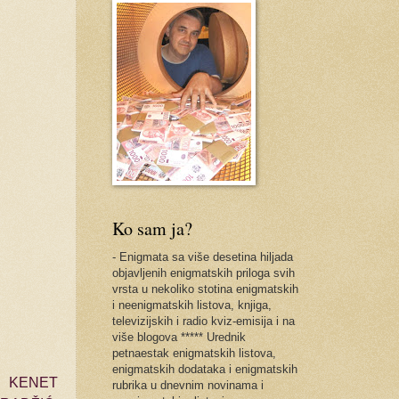
Ko sam ja?
- Enigmata sa više desetina hiljada
objavljenih enigmatskih priloga svih
vrsta u nekoliko stotina enigmatskih
i neenigmatskih listova, knjiga,
televizijskih i radio kviz-emisija i na
više blogova ***** Urednik
petnaestak enigmatskih listova,
enigmatskih dodataka i enigmatskih
, KENET
rubrika u dnevnim novinama i