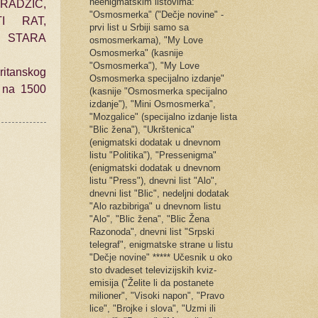
neenigmatskim listovima:
RADŽIĆ,
"Osmosmerka" ("Dečje novine" -
TI RAT,
prvi list u Srbiji samo sa
, STARA
osmosmerkama), "My Love
Osmosmerka" (kasnije
"Osmosmerka"), "My Love
itanskog
Osmosmerka specijalno izdanje"
i na 1500
(kasnije "Osmosmerka specijalno
izdanje"), "Mini Osmosmerka",
"Mozgalice" (specijalno izdanje lista
"Blic žena"), "Ukrštenica"
(enigmatski dodatak u dnevnom
listu "Politika"), "Pressenigma"
(enigmatski dodatak u dnevnom
listu "Press"), dnevni list "Alo",
dnevni list "Blic", nedeljni dodatak
"Alo razbibriga" u dnevnom listu
"Alo", "Blic žena", "Blic Žena
Razonoda", dnevni list "Srpski
telegraf", enigmatske strane u listu
"Dečje novine" ***** Učesnik u oko
sto dvadeset televizijskih kviz-
emisija ("Želite li da postanete
milioner", "Visoki napon", "Pravo
lice", "Brojke i slova", "Uzmi ili