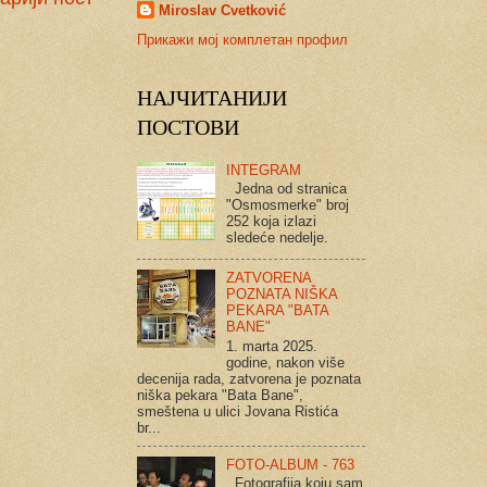
Miroslav Cvetković
Прикажи мој комплетан профил
НАЈЧИТАНИЈИ
ПОСТОВИ
INTEGRAM
Jedna od stranica
"Osmosmerke" broj
252 koja izlazi
sledeće nedelje.
ZATVORENA
POZNATA NIŠKA
PEKARA "BATA
BANE"
1. marta 2025.
godine, nakon više
decenija rada, zatvorena je poznata
niška pekara "Bata Bane",
smeštena u ulici Jovana Ristića
br...
FOTO-ALBUM - 763
Fotografija koju sam