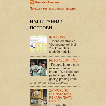
Miroslav Cvetković
Прикажи мој комплетан профил
НАЈЧИТАНИЈИ
ПОСТОВИ
INTEGRAM
Jedna od stranica
"Osmosmerke" broj
252 koja izlazi
sledeće nedelje.
FOTO-ALBUM - 763
Fotografija koju sam
uslikao u niškoj
kafani "Dve čaše kod
paše" krajem 80-ih
godina prošlog veka,
a na njoj su: Saša Čolako...
ZATVORENA
POZNATA NIŠKA
PEKARA "BATA
BANE"
1. marta 2025.