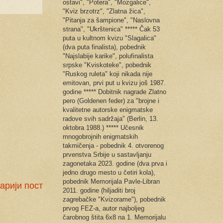
ostavi", "Potera", "Mozgalice",
"Kviz brzotrz", "Zlatna žica",
"Pitanja za šampione", "Naslovna
strana", "Ukrštenica" ***** Čak 53
puta u kultnom kvizu "Slagalica"
(dva puta finalista), pobednik
"Najslabije karike", polufinalista
srpske "Kviskoteke", pobednik
"Ruskog ruleta" koji nikada nije
emitovan, prvi put u kvizu još 1987.
godine ***** Dobitnik nagrade Zlatno
pero (Goldenen feder) za "brojne i
kvalitetne autorske enigmatske
radove svih sadržaja" (Berlin, 13.
oktobra 1988.) ***** Učesnik
mnogobrojnih enigmatskih
takmičenja - pobednik 4. otvorenog
prvenstva Srbije u sastavljanju
zagonetaka 2023. godine (dva prva i
jedno drugo mesto u četiri kola),
pobednik Memorijala Pavle-Libran
арији пост
2011. godine (hiljaditi broj
zagrebačke "Kvizorame"), pobednik
prvog FEZ-a, autor najboljeg
čarobnog štita 6x8 na 1. Memorijalu