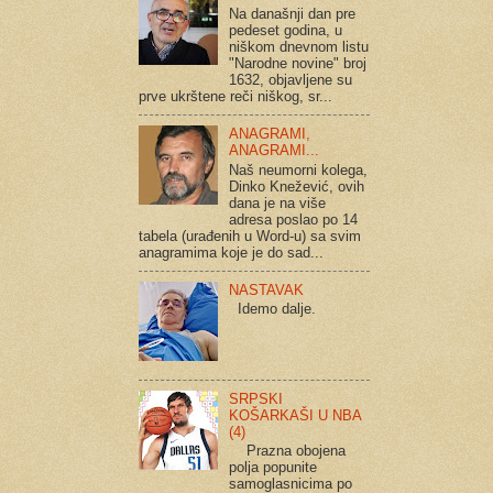
Na današnji dan pre
pedeset godina, u
niškom dnevnom listu
"Narodne novine" broj
1632, objavljene su
prve ukrštene reči niškog, sr...
ANAGRAMI,
ANAGRAMI...
Naš neumorni kolega,
Dinko Knežević, ovih
dana je na više
adresa poslao po 14
tabela (urađenih u Word-u) sa svim
anagramima koje je do sad...
NASTAVAK
Idemo dalje.
SRPSKI
KOŠARKAŠI U NBA
(4)
Prazna obojena
polja popunite
samoglasnicima po