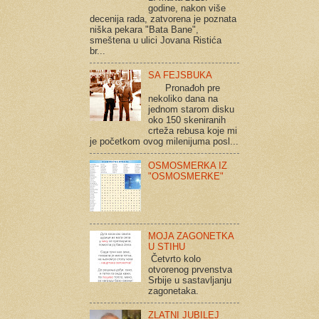
godine, nakon više
decenija rada, zatvorena je poznata
niška pekara "Bata Bane",
smeštena u ulici Jovana Ristića
br...
SA FEJSBUKA
Pronađoh pre
nekoliko dana na
jednom starom disku
oko 150 skeniranih
crteža rebusa koje mi
je početkom ovog milenijuma posl...
OSMOSMERKA IZ
"OSMOSMERKE"
MOJA ZAGONETKA
U STIHU
Četvrto kolo
otvorenog prvenstva
Srbije u sastavljanju
zagonetaka.
ZLATNI JUBILEJ