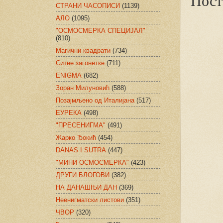
Пост
СТРАНИ ЧАСОПИСИ
(1139)
АЛО
(1095)
"ОСМОСМЕРКА СПЕЦИЈАЛ"
(810)
Магични квадрати
(734)
Ситне загонетке
(711)
ENIGMA
(682)
Зоран Милуновић
(588)
Позајмљено од Италијана
(517)
ЕУРЕКА
(498)
"ПРЕСЕНИГМА"
(491)
Жарко Ђокић
(454)
DANAS I SUTRA
(447)
"МИНИ ОСМОСМЕРКА"
(423)
ДРУГИ БЛОГОВИ
(382)
НА ДАНАШЊИ ДАН
(369)
Неенигматски листови
(351)
ЧВОР
(320)