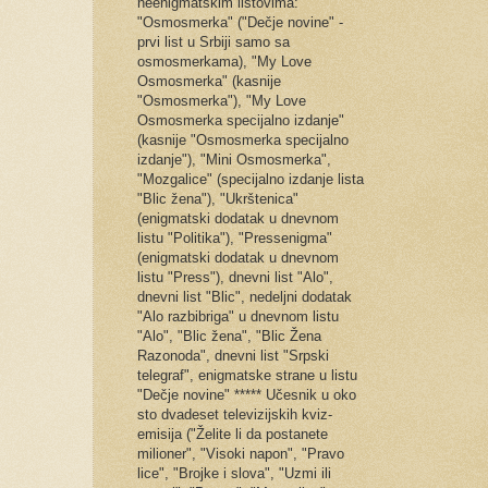
neenigmatskim listovima:
"Osmosmerka" ("Dečje novine" -
prvi list u Srbiji samo sa
osmosmerkama), "My Love
Osmosmerka" (kasnije
"Osmosmerka"), "My Love
Osmosmerka specijalno izdanje"
(kasnije "Osmosmerka specijalno
izdanje"), "Mini Osmosmerka",
"Mozgalice" (specijalno izdanje lista
"Blic žena"), "Ukrštenica"
(enigmatski dodatak u dnevnom
listu "Politika"), "Pressenigma"
(enigmatski dodatak u dnevnom
listu "Press"), dnevni list "Alo",
dnevni list "Blic", nedeljni dodatak
"Alo razbibriga" u dnevnom listu
"Alo", "Blic žena", "Blic Žena
Razonoda", dnevni list "Srpski
telegraf", enigmatske strane u listu
"Dečje novine" ***** Učesnik u oko
sto dvadeset televizijskih kviz-
emisija ("Želite li da postanete
milioner", "Visoki napon", "Pravo
lice", "Brojke i slova", "Uzmi ili