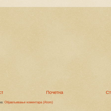
ст
Почетна
Ст
на:
Објављивање коментара (Atom)