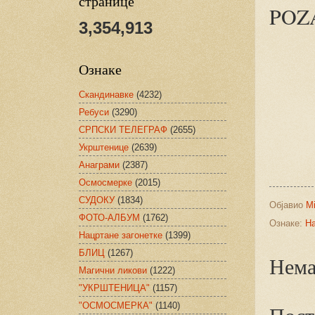
странице
POZ
3,354,913
Ознаке
Скандинавке
(4232)
Ребуси
(3290)
СРПСКИ ТЕЛЕГРАФ
(2655)
Укрштенице
(2639)
Анаграми
(2387)
Осмосмерке
(2015)
СУДОКУ
(1834)
Објавио
Mi
ФОТО-АЛБУМ
(1762)
Ознаке:
На
Нацртане загонетке
(1399)
БЛИЦ
(1267)
Нема
Магични ликови
(1222)
"УКРШТЕНИЦА"
(1157)
"ОСМОСМЕРКА"
(1140)