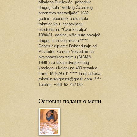
Mladena Đurđevića, pobednik
drugog kola "Velikog Čvorovog
prvenstva sastavljača" 1982.
godine, pobednik u dva kola
takmičenja u sastavljanju
ukrštenica u "Čvor križaljci"
1980/81. godine, više puta osvajač
drugog ili trećeg mesta *****
Dobitnik diplome Dobar dizajn od
Privredne komore Vojvodine na
Novosadskom sajmu (SIAMA
1998.) za dizajn dvojezičnog
kataloga u koloru na 400 stranica
firme "MIN AGH" ***** Imejl adresa:
miroslavenigmata@gmail.com *****
Telefon: +381 62 252 002
Основни подаци о мени