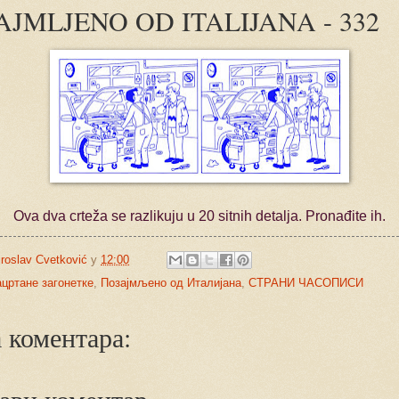
AJMLJENO OD ITALIJANA - 332
Ova dva crteža se razlikuju u 20 sitnih detalja. Pronađite ih.
roslav Cvetković
у
12:00
цртане загонетке
,
Позајмљено од Италијана
,
СТРАНИ ЧАСОПИСИ
 коментара: