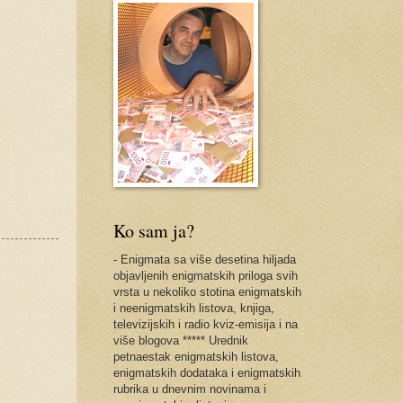
Ko sam ja?
- Enigmata sa više desetina hiljada
objavljenih enigmatskih priloga svih
vrsta u nekoliko stotina enigmatskih
i neenigmatskih listova, knjiga,
televizijskih i radio kviz-emisija i na
više blogova ***** Urednik
petnaestak enigmatskih listova,
enigmatskih dodataka i enigmatskih
rubrika u dnevnim novinama i