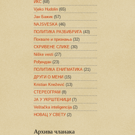
ИКС
(68)
Vjeko Hudolin
(65)
Јан Бажик
(57)
NAJSVESKA
(46)
ПОЛИТИКА РАЗБИБРИГА
(43)
Похвале и признања
(32)
СКРИВЕНЕ СЛИКЕ
(30)
Niške vesti
(27)
Рођендан
(23)
ПОЛИТИКА ЕНИГМАТИКА
(21)
ДРУГИ О МЕНИ
(15)
Kristian Knežević
(13)
СТЕРЕОГРАМ
(8)
ЈА У УКРШТЕНИЦИ
(7)
Veštačka inteligencija
(2)
НОВАЦ У СВЕТУ
(2)
Архива чланака