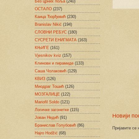
Без црних поља
(240)
ОСТАЛО
(237)
Каица Ђорђевић
(230)
Branislav Nikić
(194)
СЛОВНИ РЕБУС
(180)
СУСРЕТИ ЕНИГМАТА
(163)
КЊИГЕ
(161)
Vjesnikov kviz
(157)
Клинови и пирамиде
(133)
Саша Чолаковић
(129)
КВИЗ
(126)
Миодраг Тошић
(126)
МОЗГАЛИЦЕ
(122)
Mariofil Soldo
(121)
Логичке загонетке
(115)
Новији по
Јован Недић
(91)
Бранислав Голубовић
(86)
Пријавите се 
Hajro Hodžić
(68)